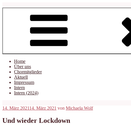
Zum
Inhalt
springen
Home
Über uns
Chormitglieder
Aktuell
Impressum
Intern
Intern (2024)
Veröffentlicht
14. März 2021
14. März 2021
von
Michaela Wolf
am
Und wieder Lockdown