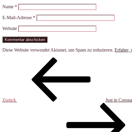
Name
*
E-Mail-Adresse
*
Website
Diese Website verwendet Akismet, um Spam zu reduzieren.
Erfahre,
Beitragsnavigation
Vorheriger
Beitrag
Zurück
Just in Coron
Nächster
Beitrag